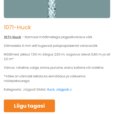
1071-Huck
1071-Huck
– Normaal mõõtmetega jalgpallivärava võrk.
Sõlmedeta 4 mm eriti tugevast polüpropüleenist väravavõrk.
Mõõtmed: pikkus 7,50 m; kõrgus 2,50 m; sügavus üleval 0,80 m ja all
2,0 m*
Värvus: roheline, valge, sinine, punane, oranz, kollane või violetne.
*Võrke on võimalik tellida ka erimõõdus ja väiksema
nööripaksusega.
Kategooria:
Jalgpall
Sildid:
Huck
,
Jalgpall
,
v
Liigu tagasi