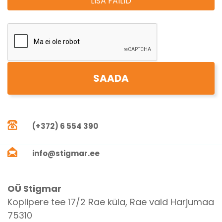
LISA FAILID
(+372) 6 554 390
info@stigmar.ee
OÜ Stigmar
Koplipere tee 17/2 Rae küla, Rae vald Harjumaa
75310