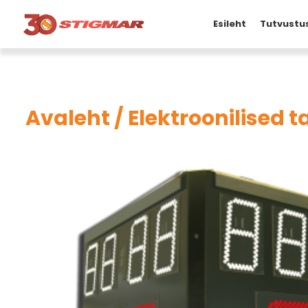
Esileht
Tutvustu
Avaleht
/
Elektroonilised 