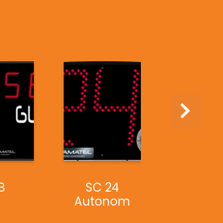
B
SC 24
FRC Al
Autonom