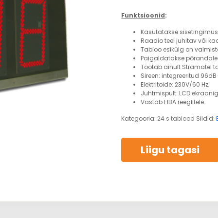
Funktsioonid
:
Kasutatakse sisetingimus
Raadio teel juhitav või 
Tabloo esikülg on valmis
Paigaldatakse põrandale 
Töötab ainult Stramatel 
Sireen: integreeritud 96dB
Elektritoide: 230V/60 Hz;
Juhtmispult: LCD ekraani
Vastab FIBA reeglitele.
Kategooria:
24 s tablood
Sildid:
Liigu tagasi