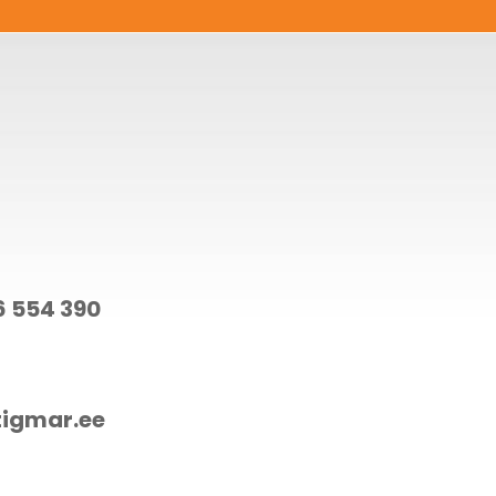
6 554 390
tigmar.ee