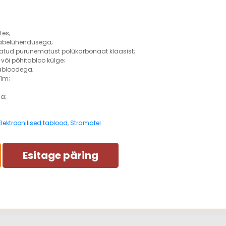
tes;
kaabelühendusega;
tatud purunematust polükarbonaat klaasist;
või põhitabloo külge;
tabloodega;
 1m;
ga;
Elektroonilised tablood
,
Stramatel
Esitage päring