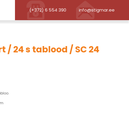
(+372) 6 554 390
info@stigmar.ee
rt
/
24 s tablood
/ SC 24
abloo.
mm