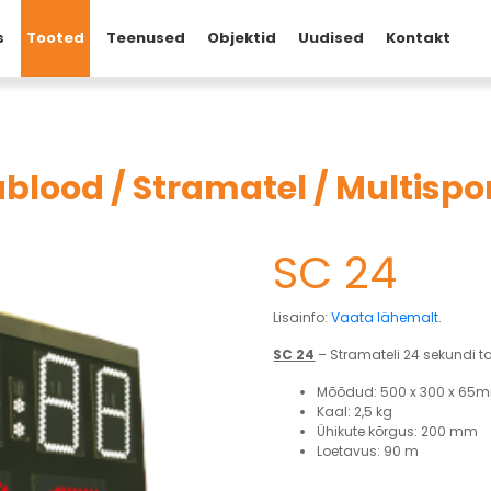
s
Tooted
Teenused
Objektid
Uudised
Kontakt
tablood
/
Stramatel
/
Multispo
SC 24
Lisainfo:
Vaata lähemalt
.
SC 24
– Stramateli 24 sekundi t
Mõõdud: 500 x 300 x 65
Kaal: 2,5 kg
Ühikute kõrgus: 200 mm
Loetavus: 90 m