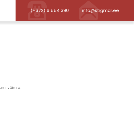
(+372) 6 554 390
info@stigmar.ee
umi võimla.