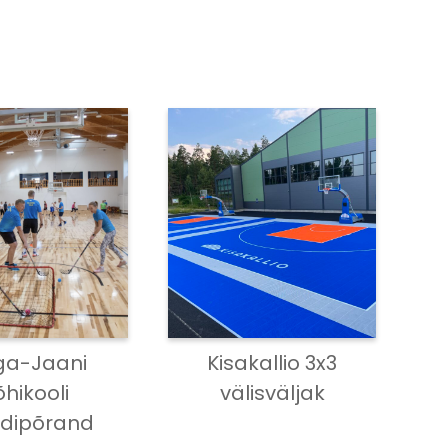
ga-Jaani
Kisakallio 3x3
hikooli
välisväljak
rdipõrand