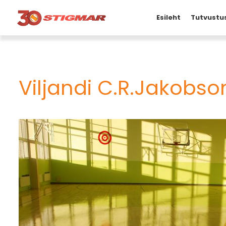
Esileht
Tutvustu
Viljandi C.R.Jakob