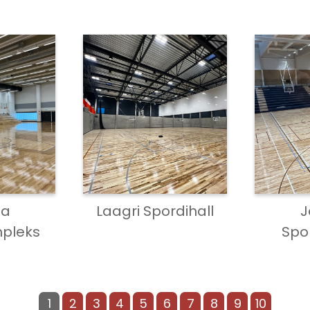
la
Laagri Spordihall
J
pleks
Spo
1
2
3
4
5
6
7
8
9
10