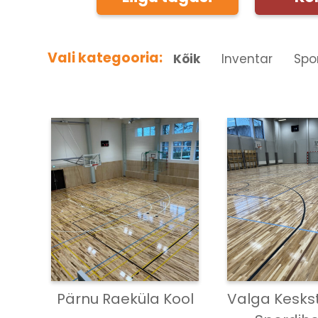
Vali kategooria:
Kõik
Inventar
Spo
Pärnu Raeküla Kool
Valga Kesks