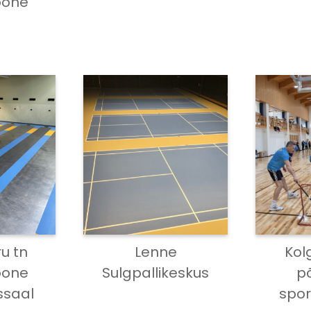
oone
ru tn
Lenne
Kol
oone
Sulgpallikeskus
põ
ssaal
spo