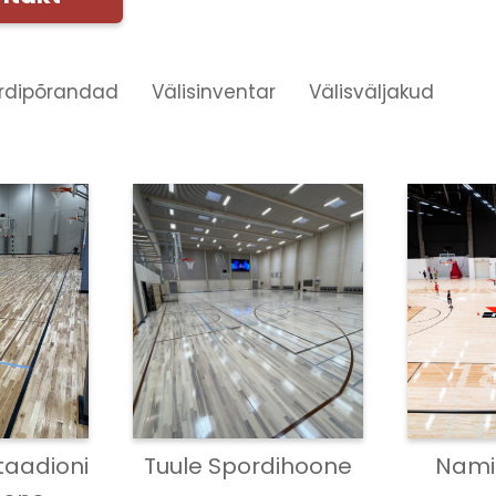
rdipõrandad
Välisinventar
Välisväljakud
taadioni
Tuule Spordihoone
Nami