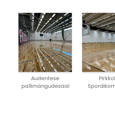
Audentese
Pirkko
pallimängudesaal
Spordikom